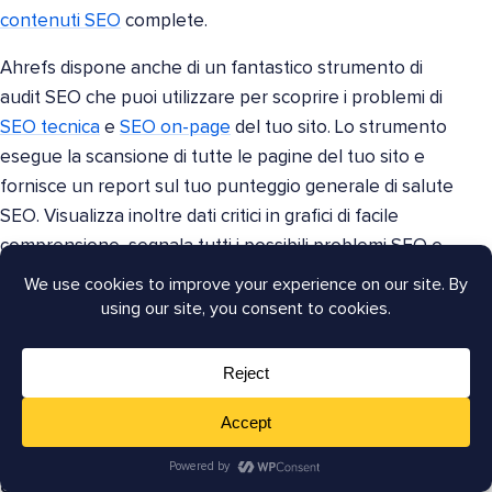
contenuti SEO
complete.
Ahrefs dispone anche di un fantastico strumento di
audit SEO che puoi utilizzare per scoprire i problemi di
SEO tecnica
e
SEO on-page
del tuo sito. Lo strumento
esegue la scansione di tutte le pagine del tuo sito e
fornisce un report sul tuo punteggio generale di salute
SEO. Visualizza inoltre dati critici in grafici di facile
comprensione, segnala tutti i possibili problemi SEO e
raccomanda come risolverli.
Questi e altri moduli rendono Ahrefs uno degli
strumenti di marketing SEO più potenti per aumentare
traffico e ricavi.
Prezzi
: I piani a pagamento partono da $99.