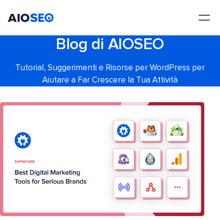
AIOSEO
Il Miglior Plugin e Toolkit SEO per WordPress
Blog di AIOSEO
Tutorial, Suggerimenti e Risorse per WordPress per
Aiutare a Far Crescere la Tua Attività