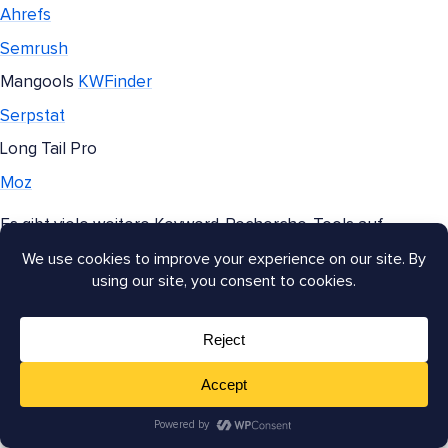
Ahrefs
Semrush
Mangools
KWFinder
Serpstat
Long Tail Pro
Moz
Es gibt viele weitere Keyword-Recherche-Tools auf
dem Markt, aber mit diesen können Sie nichts falsch
machen.
7. Konzentrieren Sie sich auf Long-Tail-
Keywords
Long-Tail-Keywords sind Keywords, die aus zwei oder
mehr Wörtern bestehen. Diese haben in der Regel