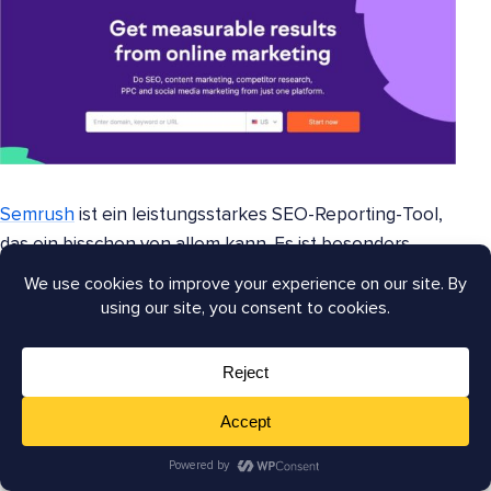
Semrush
ist ein leistungsstarkes SEO-Reporting-Tool,
das ein bisschen von allem kann. Es ist besonders
nützlich, wenn Sie
sowohl Reporting als auch
Wettbewerbsanalyse
an einem Ort wünschen.
Mit Semrush können Sie:
Keyword-Rankings im Laufe der Zeit verfolgen
Backlinks überwachen (neu und verloren)
Ihre Website auf
technische SEO-Probleme
prüfen